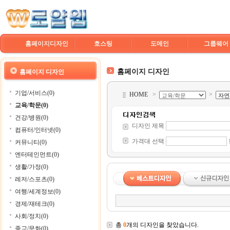
홈페이지디자인
호스팅
도메인
그룹웨어
홈페이지 디자인
홈페이지 디자인
기업/서비스(0)
HOME
>
>
교육/학문(0)
건강/병원(0)
디자인 제목
컴퓨터/인터넷(0)
가격대 선택
커뮤니티(0)
엔터테인먼트(0)
생활/가정(0)
레저/스포츠(0)
여행/세계정보(0)
경제/재테크(0)
사회/정치(0)
총
0
개의 디자인을 찾았습니다.
종교/문화(0)