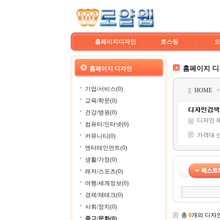
홈페이지디자인
호스팅
홈페이지 
홈페이지 디자인
기업/서비스(0)
HOME
교육/학문(0)
건강/병원(0)
디자인 
컴퓨터/인터넷(0)
가격대 
커뮤니티(0)
엔터테인먼트(0)
생활/가정(0)
레저/스포츠(0)
여행/세계정보(0)
경제/재테크(0)
사회/정치(0)
총
0
개의 디자
종교/문화(0)