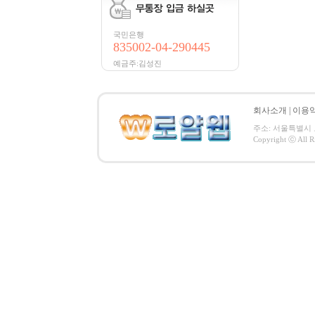
국민은행
835002-04-290445
예금주:김성진
회사소개
|
이용
주소: 서울특별시 노원구
Copyright ⓒ All 